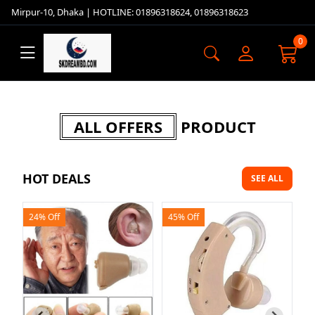
Mirpur-10, Dhaka | HOTLINE: 01896318624, 01896318623
0
ALL OFFERS
PRODUCT
HOT DEALS
SEE ALL
45% Off
23% Off