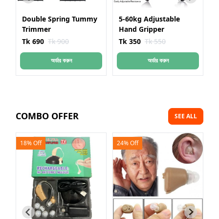
Tummy
5-60kg Adjustable
HP-6000G Gas Pressure
Hand Gripper
Booster Machine গ্যাসের
চাপ বাড়ানোর মেশিন
Tk 350
Tk 550
Tk 1150
Tk 1500
অর্ডার করুন
অর্ডার করুন
COMBO OFFER
SEE ALL
24% Off
25% Off