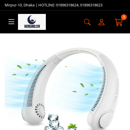
Mirpur-10, Dhaka | HOTLINE: 01896318624, 01896318623
0