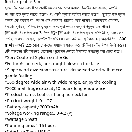
Rechargeable Fan.
হ্যান্ড ফ্রি নেক ফ্যানটিকে একটি হেডফোনের মতো দেখতে ডিজাইন করা হয়েছে, আপনি
আপনার হাত মুক্ত করতে পারেন এবং একটি ফ্যাশন স্টাইল করতে পারেন। ঝুলন্ত ঘাড় ফ্যান
হালকা এবং বহনযোগ্য, আপনি এটি যেকোনো জায়গায় নিতে পারেন। আউটডোর স্পোর্টস,
ইনডোর ব্যায়াম, অফিস, জিম, ভ্রমণ এবং ক্যাম্পিংয়ের জন্য উপযুক্ত হতে পারে।
[ইউএসবি রিচার্জেবল এবং 3 স্পিড উইন্ড]ইউএসবি রিচার্জেবল ফ্যান, কম্পিউটার, সেল ফোন
চার্জার, পাওয়ার ব্যাঙ্ক, ল্যাপটপ ইত্যাদির মাধ্যমে চার্জ করা সুবিধাজনক। অন্তর্নির্মিত 1800
mAh ব্যাটারি 2.5 থেকে 7 কাজের সময়কাল প্রদান করে (বিভিন্ন গতির উপর নির্ভর করে)।
3টি বাতাসের গতি আপনার যেকোনো প্রয়োজন মেটাতে ইচ্ছামত সামঞ্জস্য করা যেতে পারে।
*Stay Cool and Stylish on the Go.
*Fit for Asian neck, no straight blow on the face.
*Slope wind diversion structure -dispersed wind with more
gentle feeling
*360-degree wide air with wide range, enjoy the cooling
*2000 mah huge capacity10 hours long endurance
*Product name: Leafless hanging neck fan
*Product weight: 9.1 OZ
*Battery capacity:2000mAh
*Voltage working range:3.0-4.2 (V)
*Wattage:5 Watt
*Running time:4-16 hours
*Interface Type: USB-C