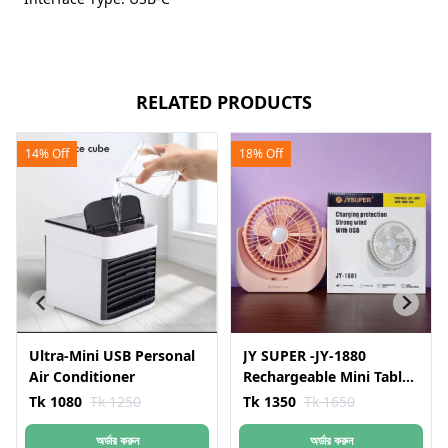
RELATED PRODUCTS
14% Off
18% Off
Ultra-Mini USB Personal
JY SUPER -JY-1880
Air Conditioner
Rechargeable Mini Table
Fan With LED Light
Tk 1080
Tk 1250
Tk 1350
Tk 1650
অর্ডার করুন
অর্ডার করুন